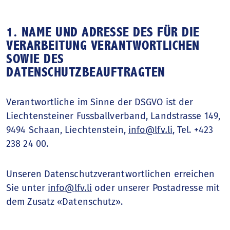
Finanzbericht
1. NAME UND ADRESSE DES FÜR DIE
Das Finanzjahr
VERARBEITUNG VERANTWORTLICHEN
SOWIE DES
DATENSCHUTZBEAUFTRAGTEN
Verantwortliche im Sinne der DSGVO ist der
Liechtensteiner Fussballverband, Landstrasse 149,
9494 Schaan, Liechtenstein,
info
@
lfv
.
li
, Tel. +423
238 24 00.
Unseren Datenschutzverantwortlichen erreichen
Sie unter
info
@
lfv
.
li
oder unserer Postadresse mit
dem Zusatz «Datenschutz».