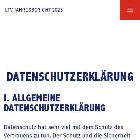
Zum
m
LFV JAHRESBERICHT 2025
Inhalt
M
springen
ei
Zur
Navigation
Verbandsgeschehen
springen
Vorwort
DATENSCHUTZERKLÄRUNG
Agenda
JAK
I. ALLGEMEINE
DATENSCHUTZERKLÄRUNG
Schiedsrichter
Datenschutz hat sehr viel mit dem Schutz des
Nachhaltigkeit
Vertrauens zu tun. Der Schutz und die Sicherheit