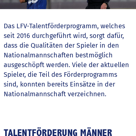
Fussballjahr
Nationalteams
Das LFV-Talentförderprogramm, welches
seit 2016 durchgeführt wird, sorgt dafür,
Spitzenfussball
dass die Qualitäten der Spieler in den
Nationalmannschaften bestmöglich
Talentförderung
ausgeschöpft werden. Viele der aktuellen
Spieler, die Teil des Förderprogramms
Sportschule
sind, konnten bereits Einsätze in der
Breitenfussball
Nationalmannschaft verzeichnen.
Frauenfussball
Nationale Wettbewerbe
TALENTFÖRDERUNG MÄNNER