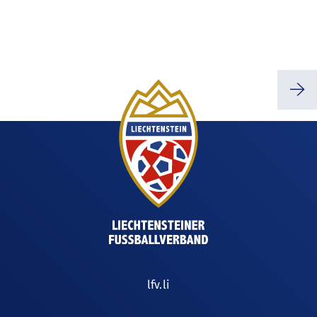
⭢
lfv.li