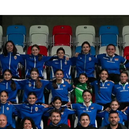
Sportschule
Breitenfussball
Frauenfussball
Nationale
Wettbewerbe