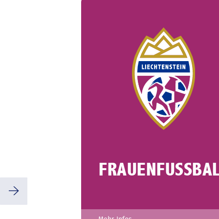
FRAUENFUSSBA
⭢