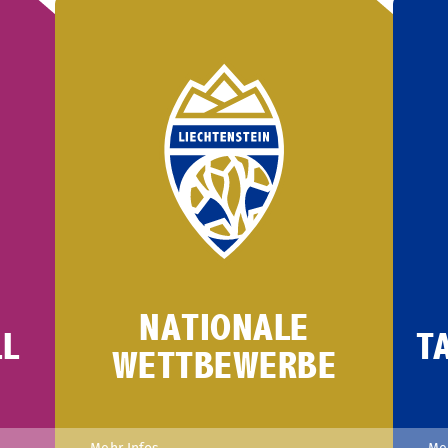
NATIONALE
LL
T
WETTBEWERBE