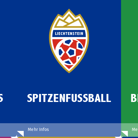
Sportschule
Breitenfussball
Frauenfussball
Nationale
Wettbewerbe
S
SPITZENFUSSBALL
B
Mehr Infos
Me