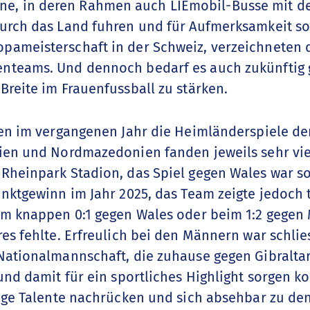
, in deren Rahmen auch LIEmobil-Busse mit de
urch das Land fuhren und für Aufmerksamkeit sor
ameisterschaft in der Schweiz, verzeichneten d
nteams. Und dennoch bedarf es auch zukünftig g
Breite im Frauenfussball zu stärken.
sen im vergangenen Jahr die Heimländerspiele d
gien und Nordmazedonien fanden jeweils sehr vi
Rheinpark Stadion, das Spiel gegen Wales war so
nktgewinn im Jahr 2025, das Team zeigte jedoch t
im knappen 0:1 gegen Wales oder beim 1:2 gegen
es fehlte. Erfreulich bei den Männern war schlie
Nationalmannschaft, die zuhause gegen Gibraltar
und damit für ein sportliches Highlight sorgen k
unge Talente nachrücken und sich absehbar zu den