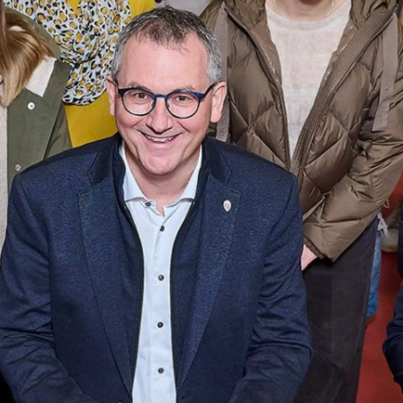
Sportschule
Breitenfussball
Frauenfussball
Nationale
Wettbewerbe