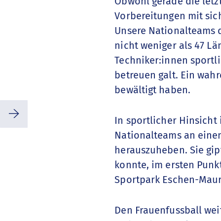
Obwohl gerade die let
Vorbereitungen mit sic
Unsere Nationalteams d
nicht weniger als 47 Lä
Techniker:innen sportl
betreuen galt. Ein wa
bewältigt haben.
⭢
In sportlicher Hinsicht
Nationalteams an eine
herauszuheben. Sie gipf
konnte, im ersten Pun
Sportpark Eschen-Maure
Den Frauenfussball wei