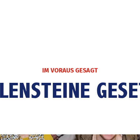
IM VORAUS GESAGT
Fussballjahr
Finanzb
LENSTEINE GES
Nationalteams
Das
Spitzenfussball
Talentförderung