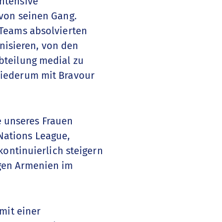
ntensive
von seinen Gang.
-Teams absolvierten
anisieren, von den
bteilung medial zu
wiederum mit Bravour
e unseres Frauen
Nations League,
kontinuierlich steigern
gen Armenien im
mit einer