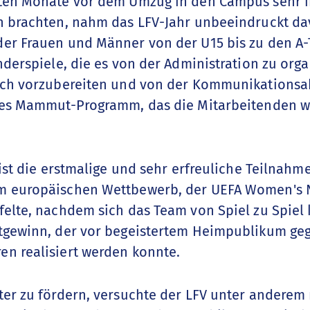
zten Monate vor dem Umzug in den Campus sehr i
h brachten, nahm das LFV-Jahr unbeeindruckt da
er Frauen und Männer von der U15 bis zu den A
nderspiele, die es von der Administration zu org
ich vorzubereiten und von der Kommunikationsa
hres Mammut-Programm, das die Mitarbeitenden 
 ist die erstmalige und sehr erfreuliche Teilnahm
m europäischen Wettbewerb, der UEFA Women's 
elte, nachdem sich das Team von Spiel zu Spiel 
ktgewinn, der vor begeistertem Heimpublikum ge
n realisiert werden konnte.
ter zu fördern, versuchte der LFV unter anderem 