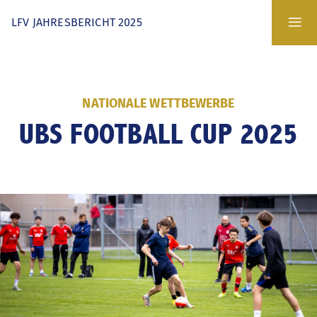
Zum
m
LFV JAHRESBERICHT 2025
Inhalt
M
springen
ei
Zur
Navigation
Verbandsgeschehen
NATIONALE WETTBEWERBE
springen
UBS FOOTBALL CUP 2025
Vorwort
Agenda
JAK
Schiedsrichter
Nachhaltigkeit