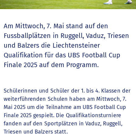
Fussballjahr
Nationalteams
Am Mittwoch, 7. Mai stand auf den
Fussballplätzen in Ruggell, Vaduz, Triesen
Spitzenfussball
und Balzers die Liechtensteiner
Qualifikation für das UBS Football Cup
Talentförderung
Finale 2025 auf dem Programm.
Sportschule
Schülerinnen und Schüler der 1. bis 4. Klassen der
Breitenfussball
weiterführenden Schulen haben am Mittwoch, 7.
Mai 2025 um die Teilnahme am UBS Football Cup
Frauenfussball
Finale 2025 gespielt. Die Qualifikationsturniere
fanden auf den Sportplätzen in Vaduz, Ruggell,
Nationale Wettbewerbe
Triesen und Balzers statt.