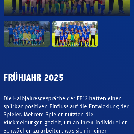
Fussballjahr
Nationalteams
Spitzenfussball
Talentförderung
Sportschule
FRÜHJAHR 2025
Breitenfussball
Die Halbjahresgespräche der FE13 hatten einen
spürbar positiven Einfluss auf die Entwicklung der
Frauenfussball
Spieler. Mehrere Spieler nutzten die
Rückmeldungen gezielt, um an ihren individuellen
Nationale Wettbewerbe
Schwächen zu arbeiten, was sich in einer