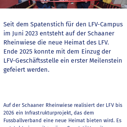
Fussballjahr
Nationalteams
Seit dem Spatenstich für den LFV-Campus
im Juni 2023 entsteht auf der Schaaner
Spitzenfussball
Rheinwiese die neue Heimat des LFV.
Ende 2025 konnte mit dem Einzug der
Talentförderung
LFV-Geschäftsstelle ein erster Meilenstein
gefeiert werden.
Sportschule
Breitenfussball
Frauenfussball
Auf der Schaaner Rheinwiese realisiert der LFV bis
2026 ein Infrastrukturprojekt, das dem
Nationale Wettbewerbe
Fussballverband eine neue Heimat bieten wird. Es