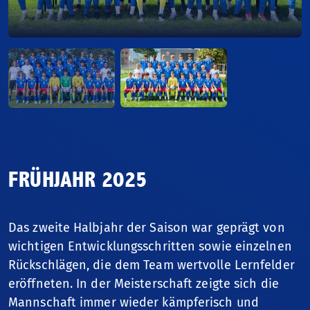
Fussballjahr
Nationalteams
Spitzenfussball
Talentförderung
Sportschule
FRÜHJAHR 2025
Breitenfussball
Das zweite Halbjahr der Saison war geprägt von
wichtigen Entwicklungsschritten sowie einzelnen
Frauenfussball
Rückschlägen, die dem Team wertvolle Lernfelder
eröffneten. In der Meisterschaft zeigte sich die
Nationale Wettbewerbe
Mannschaft immer wieder kämpferisch und